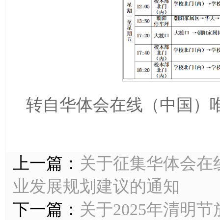
转自华体会在线（中国）
上一篇：
关于征集华体会在
业发展规划建议的通知
下一篇：
关于2025年清明