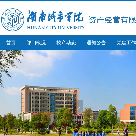
首页
部门概况
校产动态
通知公告
党建工作