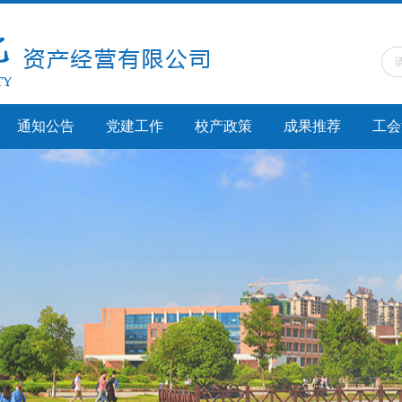
通知公告
党建工作
校产政策
成果推荐
工会