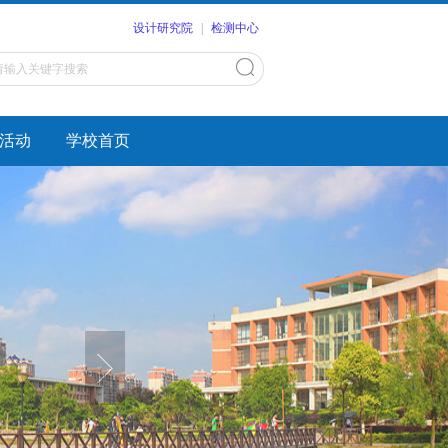
设计研究院
|
检测中心
活动
学校首页