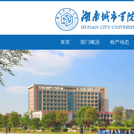
首页
部门概况
校产动态