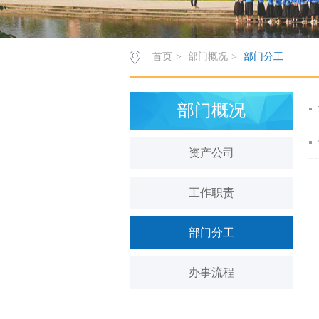
首页
>
部门概况
>
部门分工
部门概况
资产公司
工作职责
部门分工
办事流程