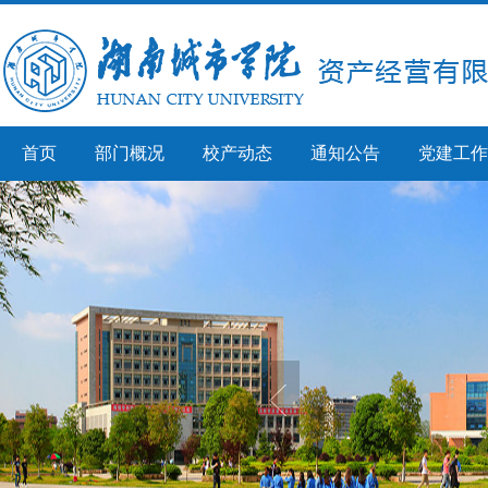
首页
部门概况
校产动态
通知公告
党建工作