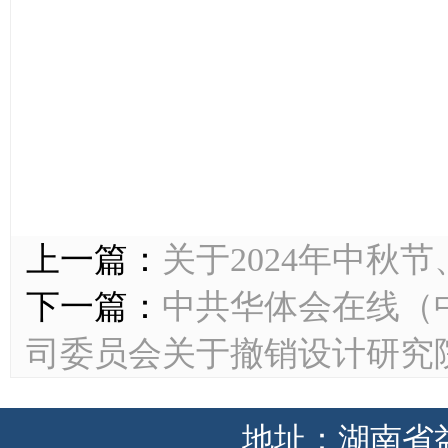
20
上一篇：
关于2024年中秋
下一篇：
中共华体会在线（
司委员会关于撤销设计研究
地址：湖南省益