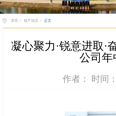
首页
>
校产动态
>
正文
凝心聚力·锐意进取·奋
公司年
作者： 时间：2