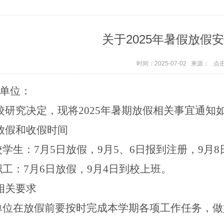
关于2025年暑假放假
时间：2025-07-02 来源： 点
单位：
校研究决定
，现将
202
5
年暑期放假相关事宜通知
放假和收假时间
校学生：
7月5日放假，9
月
5
、
6
日报到注册，
9
月
8
职工：7
月
6
日放假
，
9
月
4
日
到校上班。
相关要求
各单位在放假前要按时完成本学期各项工作任务，