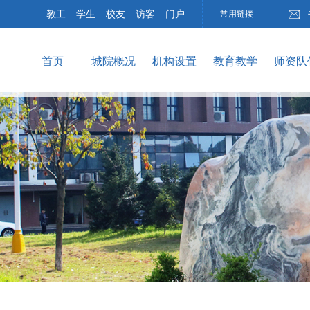
教工
学生
校友
访客
门户
常用链接
首页
城院概况
机构设置
教育教学
师资队