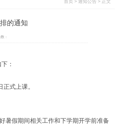
首页
>
通知公告
> 正文
安排的通知
击数：
如下：
日正式上课。
做好暑假期间
相关
工作和下学期开学前准备